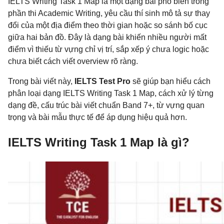
IELTS Writing Task 1 Map là một dạng bài phổ biến trong
phần thi Academic Writing, yêu cầu thí sinh mô tả sự thay
đổi của một địa điểm theo thời gian hoặc so sánh bố cục
giữa hai bản đồ. Đây là dạng bài khiến nhiều người mất
điểm vì thiếu từ vựng chỉ vị trí, sắp xếp ý chưa logic hoặc
chưa biết cách viết overview rõ ràng.
Trong bài viết này,
IELTS Test Pro
sẽ giúp bạn hiểu cách
phân loại dạng IELTS Writing Task 1 Map, cách xử lý từng
dạng đề, cấu trúc bài viết chuẩn Band 7+, từ vựng quan
trọng và bài mẫu thực tế để áp dụng hiệu quả hơn.
IELTS Writing Task 1 Map là gì?