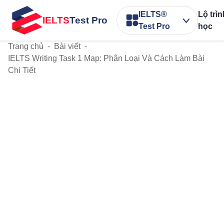
IELTS®
Lộ trì
IELTS
Test Pro
Test Pro
học
Trang chủ
-
Bài viết
-
IELTS Writing Task 1 Map: Phân Loại Và Cách Làm Bài
Chi Tiết