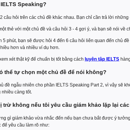
hi IELTS Speaking?
 câu hỏi trên các chủ đề khác nhau. Bạn chỉ cần trả lời những
t thẻ với một chủ đề và câu hỏi 3 - 4 gợi ý, và bạn sẽ nói về c
 5 phút, bạn sẽ được hỏi 4 đến 6 câu hỏi liên quan đến chủ đ
 nhiều hơn và nhiều ví dụ hơn.
xem xét thật kỹ để chuẩn bị tốt bằng cách
luyện tập IELTS
hàng
 có thể tự chọn một chủ đề để nói không?
ủ đề ngẫu nhiên cho phần IELTS Speaking Part 2, vì vậy sẽ k
 nhiều càng tốt.
ị trừ không nếu tôi yêu cầu giám khảo lặp lại các
ững gì giám khảo vừa nhắc đến nếu bạn chưa bắt được ý tưởng.
c để yêu cầu làm rõ như: