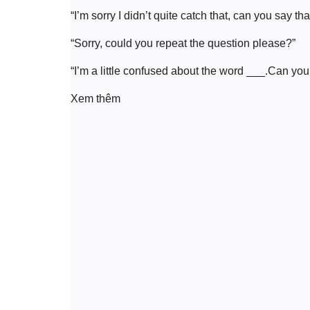
“I’m sorry I didn’t quite catch that, can you say t
“Sorry, could you repeat the question please?”
“I’m a little confused about the word ___.Can you
Xem thêm