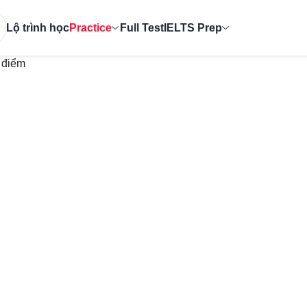
Lộ trình học
Practice
Full Test
IELTS Prep
 điểm