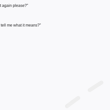
hat again please?”
 tell me what it means?”