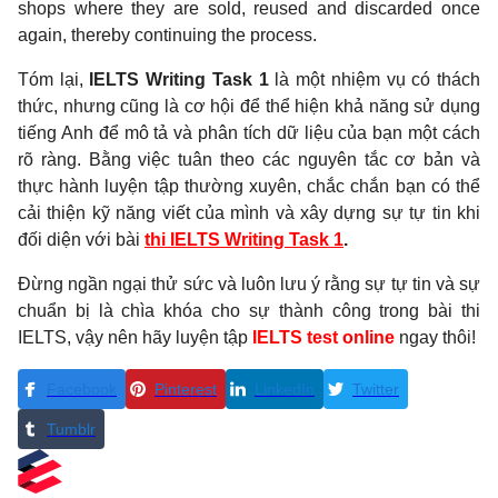
shops where they are sold, reused and discarded once
again, thereby continuing the process.
Tóm lại,
IELTS Writing Task 1
là một nhiệm vụ có thách
thức, nhưng cũng là cơ hội để thể hiện khả năng sử dụng
tiếng Anh để mô tả và phân tích dữ liệu của bạn một cách
rõ ràng. Bằng việc tuân theo các nguyên tắc cơ bản và
thực hành luyện tập thường xuyên, chắc chắn bạn có thể
cải thiện kỹ năng viết của mình và xây dựng sự tự tin khi
đối diện với bài
thi IELTS Writing Task 1
.
Đừng ngần ngại thử sức và luôn lưu ý rằng sự tự tin và sự
chuẩn bị là chìa khóa cho sự thành công trong bài thi
IELTS, vậy nên hãy luyện tập
IELTS test online
ngay thôi!
Facebook
Pinterest
LinkedIn
Twitter
Tumblr