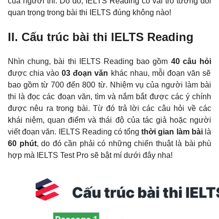
của người thi. Do đó, IELTS Reading có vai trò tương đối
quan trọng trong bài thi IELTS đúng không nào!
II. Cấu trúc bài thi IELTS Reading
Nhìn chung, bài thi IELTS Reading bao gồm
40 câu hỏi
được chia vào
03 đoạn văn
khác nhau, mỗi đoạn văn sẽ
bao gồm từ 700 đến 800 từ. Nhiệm vụ của người làm bài
thi là đọc các đoạn văn, tìm và nắm bắt được các ý chính
được nêu ra trong bài. Từ đó trả lời các câu hỏi về các
khái niệm, quan điểm và thái độ của tác giả hoặc người
viết đoạn văn. IELTS Reading có tổng
thời gian làm bài
là
60 phút
, do đó cần phải có những chiến thuật là bài phù
hợp mà IELTS Test Pro sẽ bật mí dưới đây nha!