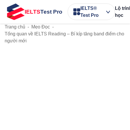
IELTS®
Lộ trì
IELTS
Test Pro
Test Pro
học
Trang chủ
-
Mẹo Đọc
-
Tổng quan về IELTS Reading – Bí kíp tăng band điểm cho
người mới