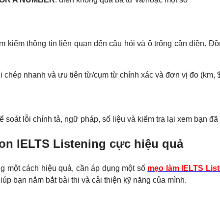
m kiếm thông tin liên quan đến câu hỏi và ô trống cần điền. Đồ
 chép nhanh và ưu tiên từ/cụm từ chính xác và đơn vị đo (km, $,
ể soát lỗi chính tả, ngữ pháp, số liệu và kiểm tra lại xem bạn đ
ion IELTS Listening cực hiệu quả
ing một cách hiệu quả, cần áp dụng một số
mẹo làm IELTS Lis
 giúp bạn nắm bắt bài thi và cải thiện kỹ năng của mình.