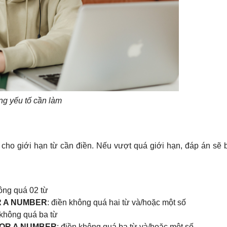
ng yếu tố cần làm
 cho giới hạn từ cần điền. Nếu vượt quá giới hạn, đáp án sẽ b
hông quá 02 từ
R A NUMBER
: điền không quá hai từ và/hoặc một số
 không quá ba từ
OR A NUMBER
: điền không quá ba từ và/hoặc một số