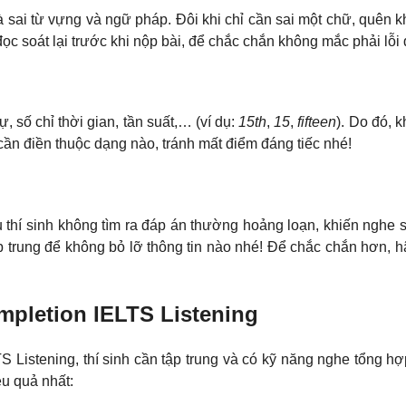
là sai từ vựng và ngữ pháp. Đôi khi chỉ cần sai một chữ, quên 
đọc soát lại trước khi nộp bài, để chắc chắn không mắc phải lỗi 
, số chỉ thời gian, tần suất,… (ví dụ:
15th
,
15
,
fifteen
). Do đó, 
 cần điền thuộc dạng nào, tránh mất điểm đáng tiếc nhé!
u thí sinh không tìm ra đáp án thường hoảng loạn, khiến nghe só
 tập trung để không bỏ lỡ thông tin nào nhé! Để chắc chắn hơn, 
mpletion IELTS Listening
S Listening
, thí sinh cần tập trung và có kỹ năng nghe tổng h
ệu quả nhất: